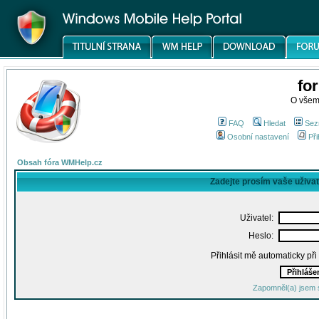
fo
O všem
FAQ
Hledat
Sez
Osobní nastavení
Při
Obsah fóra WMHelp.cz
Zadejte prosím vaše uživa
Uživatel:
Heslo:
Přihlásit mě automaticky př
Zapomněl(a) jsem 