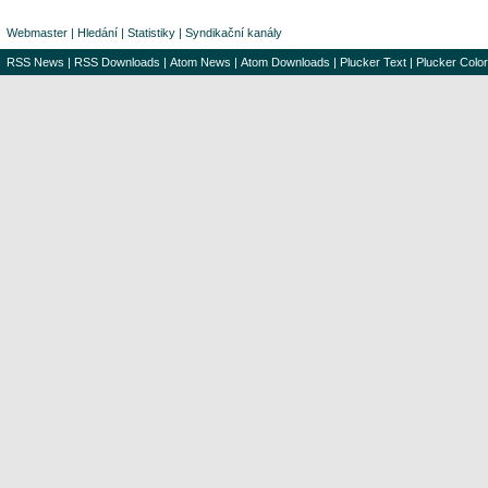
Webmaster
|
Hledání
|
Statistiky
|
Syndikační kanály
RSS News
|
RSS Downloads
|
Atom News
|
Atom Downloads
|
Plucker Text
|
Plucker Color