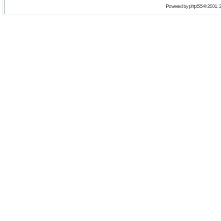
phpBB
Powered by
© 2001, 