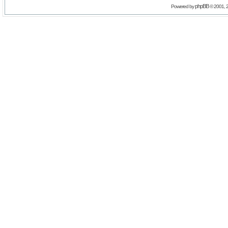
phpBB
Powered by
© 2001, 