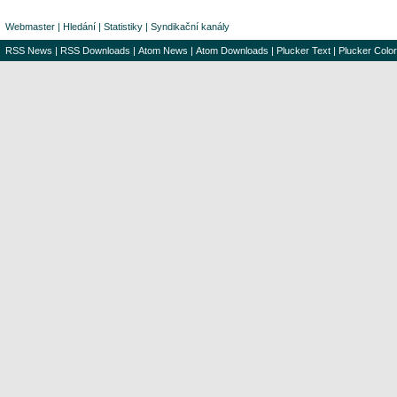
Webmaster
|
Hledání
|
Statistiky
|
Syndikační kanály
RSS News
|
RSS Downloads
|
Atom News
|
Atom Downloads
|
Plucker Text
|
Plucker Color