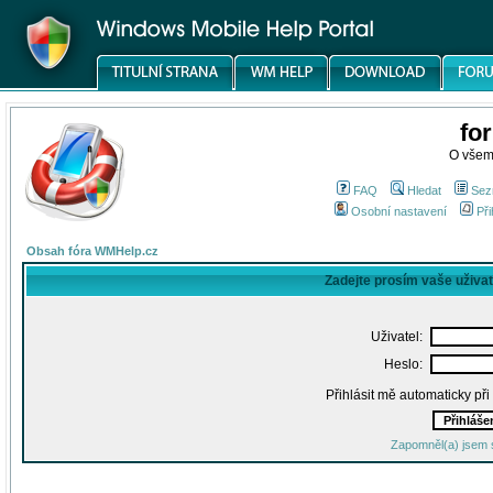
fo
O všem
FAQ
Hledat
Sez
Osobní nastavení
Při
Obsah fóra WMHelp.cz
Zadejte prosím vaše uživa
Uživatel:
Heslo:
Přihlásit mě automaticky př
Zapomněl(a) jsem 