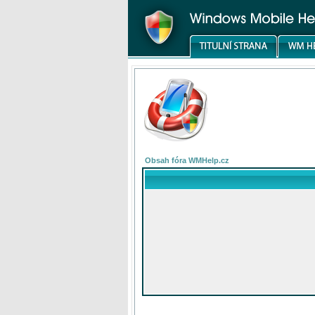
Obsah fóra WMHelp.cz