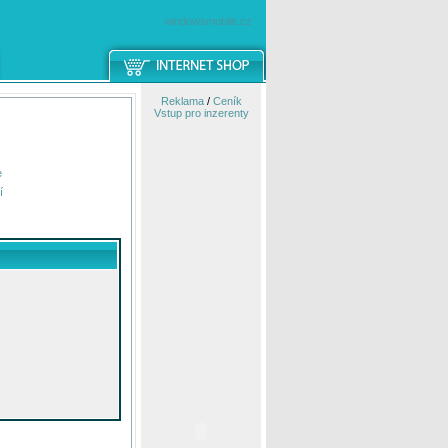
windowsmobile.cz
Reklama
/
Ceník
Vstup pro inzerenty
e
í