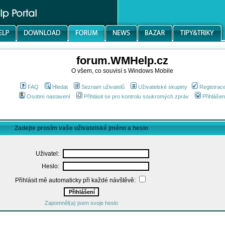
forum.WMHelp.cz
O všem, co souvisí s Windows Mobile
FAQ
Hledat
Seznam uživatelů
Uživatelské skupiny
Registrac
Osobní nastavení
Přihlásit se pro kontrolu soukromých zpráv
Přihlášen
Zadejte prosím vaše uživatelské jméno a heslo
Uživatel:
Heslo:
Přihlásit mě automaticky při každé návštěvě:
Zapomněl(a) jsem svoje heslo