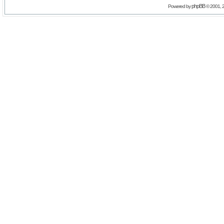
phpBB
Powered by
© 2001, 