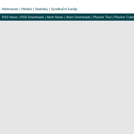
Webmaster
|
Hledání
|
Statistiky
|
Syndikační kanály
RSS News
|
RSS Downloads
|
Atom News
|
Atom Downloads
|
Plucker Text
|
Plucker Color