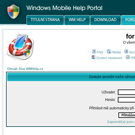
fo
O všem
FAQ
Hledat
Sez
Osobní nastavení
Při
Obsah fóra WMHelp.cz
Zadejte prosím vaše uživa
Uživatel:
Heslo:
Přihlásit mě automaticky př
Zapomněl(a) jsem 