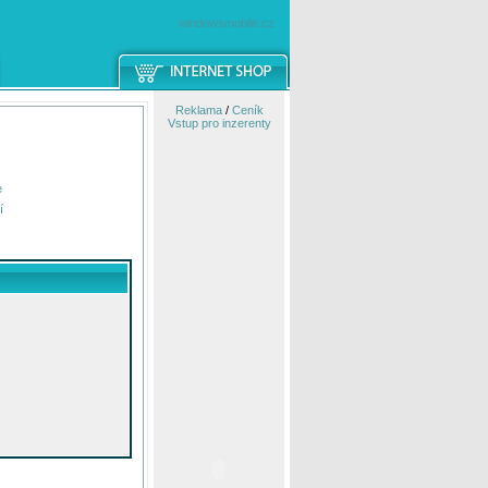
windowsmobile.cz
Reklama
/
Ceník
Vstup pro inzerenty
e
í