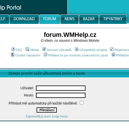
forum.WMHelp.cz
O všem, co souvisí s Windows Mobile
FAQ
Hledat
Seznam uživatelů
Uživatelské skupiny
Registrac
Osobní nastavení
Přihlásit se pro kontrolu soukromých zpráv
Přihlášen
Zadejte prosím vaše uživatelské jméno a heslo
Uživatel:
Heslo:
Přihlásit mě automaticky při každé návštěvě:
Zapomněl(a) jsem svoje heslo