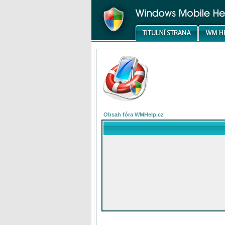
Obsah fóra WMHelp.cz