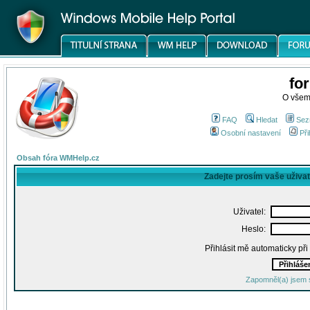
fo
O všem
FAQ
Hledat
Sez
Osobní nastavení
Při
Obsah fóra WMHelp.cz
Zadejte prosím vaše uživa
Uživatel:
Heslo:
Přihlásit mě automaticky př
Zapomněl(a) jsem 