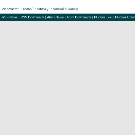
Webmaster
|
Hledání
|
Statistiky
|
Syndikační kanály
RSS News
|
RSS Downloads
|
Atom News
|
Atom Downloads
|
Plucker Text
|
Plucker Color