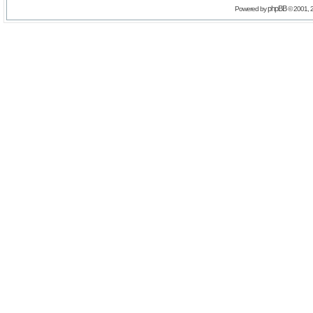
phpBB
Powered by
© 2001, 