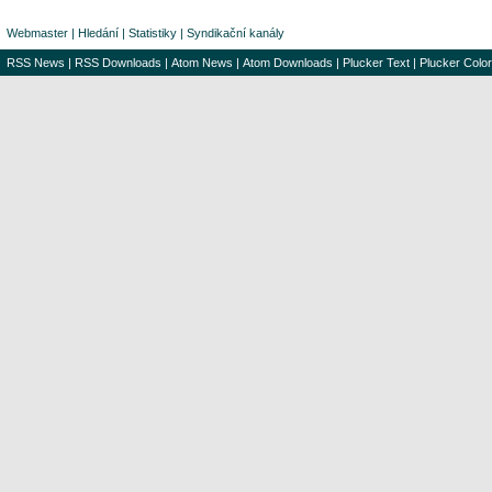
Webmaster
|
Hledání
|
Statistiky
|
Syndikační kanály
RSS News
|
RSS Downloads
|
Atom News
|
Atom Downloads
|
Plucker Text
|
Plucker Color