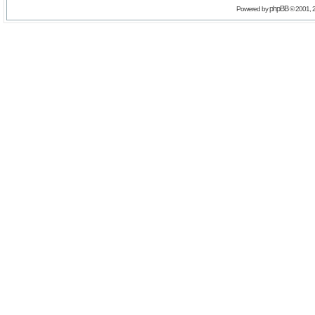
phpBB
Powered by
© 2001, 