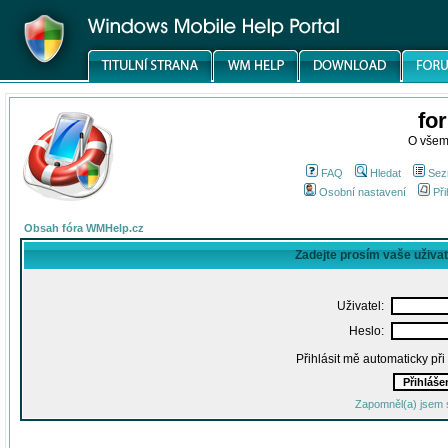
fo
O všem
FAQ
Hledat
Sez
Osobní nastavení
Při
Obsah fóra WMHelp.cz
Zadejte prosím vaše uživa
Uživatel:
Heslo:
Přihlásit mě automaticky př
Zapomněl(a) jsem 