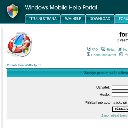
fo
O všem
FAQ
Hledat
Sez
Osobní nastavení
Při
Obsah fóra WMHelp.cz
Zadejte prosím vaše uživa
Uživatel:
Heslo:
Přihlásit mě automaticky př
Zapomněl(a) jsem 