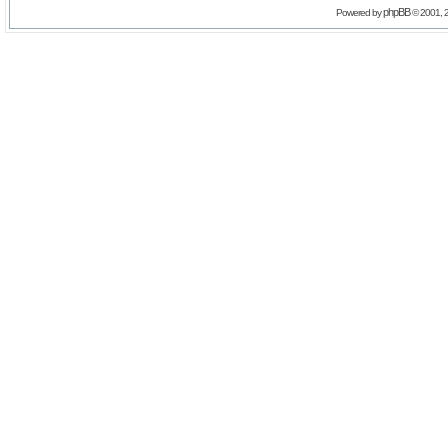
phpBB
Powered by
© 2001, 