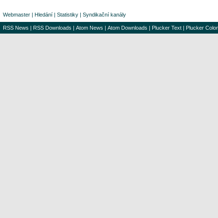
Webmaster
|
Hledání
|
Statistiky
|
Syndikační kanály
RSS News
|
RSS Downloads
|
Atom News
|
Atom Downloads
|
Plucker Text
|
Plucker Color