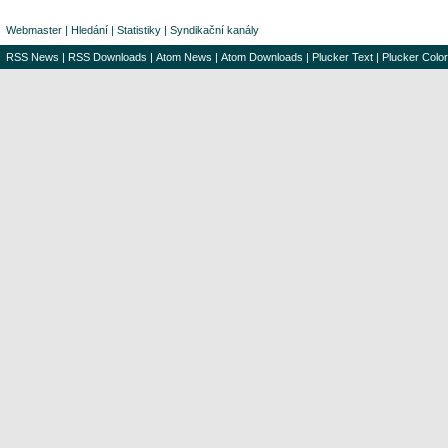
Webmaster
|
Hledání
|
Statistiky
|
Syndikační kanály
RSS News
|
RSS Downloads
|
Atom News
|
Atom Downloads
|
Plucker Text
|
Plucker Color