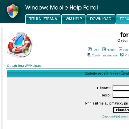
fo
O všem
FAQ
Hledat
Sez
Osobní nastavení
Při
Obsah fóra WMHelp.cz
Zadejte prosím vaše uživa
Uživatel:
Heslo:
Přihlásit mě automaticky př
Zapomněl(a) jsem 