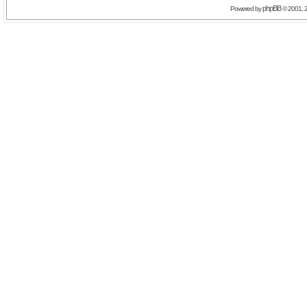
phpBB
Powered by
© 2001, 