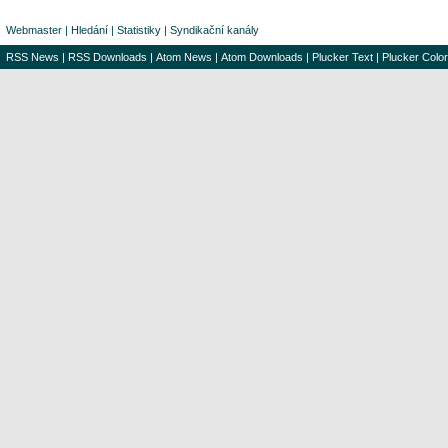
Webmaster
|
Hledání
|
Statistiky
|
Syndikační kanály
RSS News
|
RSS Downloads
|
Atom News
|
Atom Downloads
|
Plucker Text
|
Plucker Color