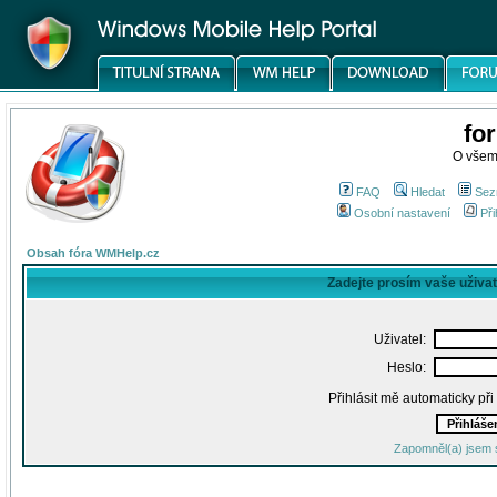
fo
O všem
FAQ
Hledat
Sez
Osobní nastavení
Při
Obsah fóra WMHelp.cz
Zadejte prosím vaše uživa
Uživatel:
Heslo:
Přihlásit mě automaticky př
Zapomněl(a) jsem 