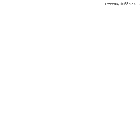
phpBB
Powered by
© 2001, 