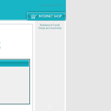
windowsmobile.cz
Reklama
/
Ceník
Vstup pro inzerenty
e
í