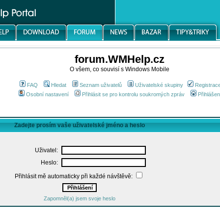
forum.WMHelp.cz
O všem, co souvisí s Windows Mobile
FAQ
Hledat
Seznam uživatelů
Uživatelské skupiny
Registrac
Osobní nastavení
Přihlásit se pro kontrolu soukromých zpráv
Přihlášen
Zadejte prosím vaše uživatelské jméno a heslo
Uživatel:
Heslo:
Přihlásit mě automaticky při každé návštěvě:
Zapomněl(a) jsem svoje heslo