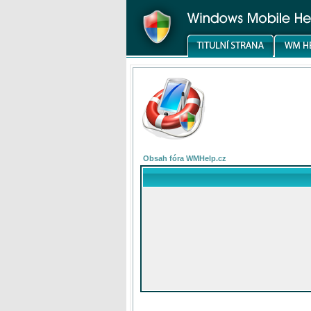
Obsah fóra WMHelp.cz