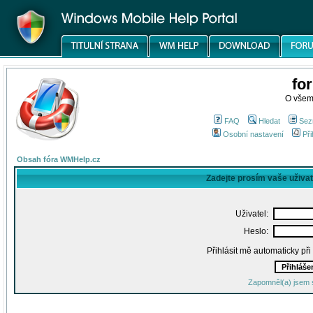
fo
O všem
FAQ
Hledat
Sez
Osobní nastavení
Při
Obsah fóra WMHelp.cz
Zadejte prosím vaše uživa
Uživatel:
Heslo:
Přihlásit mě automaticky př
Zapomněl(a) jsem 