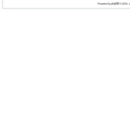
phpBB
Powered by
© 2001, 