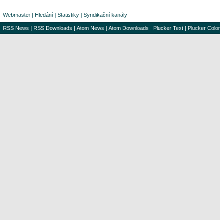
Webmaster
|
Hledání
|
Statistiky
|
Syndikační kanály
RSS News
|
RSS Downloads
|
Atom News
|
Atom Downloads
|
Plucker Text
|
Plucker Color