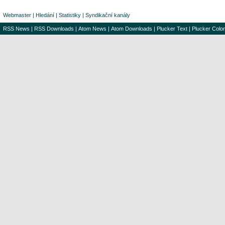
Webmaster
|
Hledání
|
Statistiky
|
Syndikační kanály
RSS News
|
RSS Downloads
|
Atom News
|
Atom Downloads
|
Plucker Text
|
Plucker Color