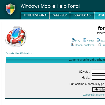
fo
O všem
FAQ
Hledat
Sez
Osobní nastavení
Při
Obsah fóra WMHelp.cz
Zadejte prosím vaše uživa
Uživatel:
Heslo:
Přihlásit mě automaticky př
Zapomněl(a) jsem 