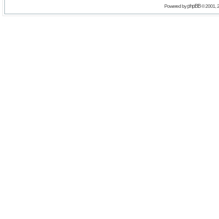
phpBB
Powered by
© 2001, 