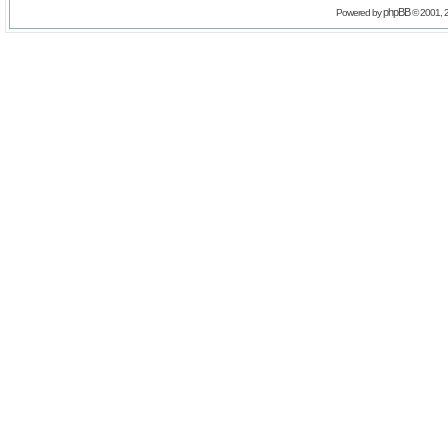
phpBB
Powered by
© 2001, 