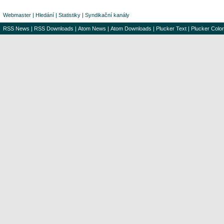
Webmaster
|
Hledání
|
Statistiky
|
Syndikační kanály
RSS News
|
RSS Downloads
|
Atom News
|
Atom Downloads
|
Plucker Text
|
Plucker Color