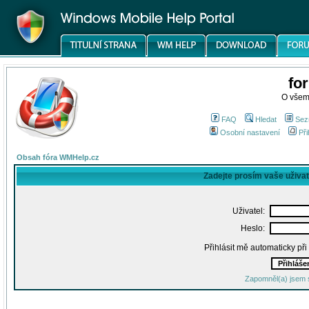
fo
O všem
FAQ
Hledat
Sez
Osobní nastavení
Při
Obsah fóra WMHelp.cz
Zadejte prosím vaše uživa
Uživatel:
Heslo:
Přihlásit mě automaticky př
Zapomněl(a) jsem 