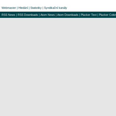
Webmaster
|
Hledání
|
Statistiky
|
Syndikační kanály
RSS News
|
RSS Downloads
|
Atom News
|
Atom Downloads
|
Plucker Text
|
Plucker Color