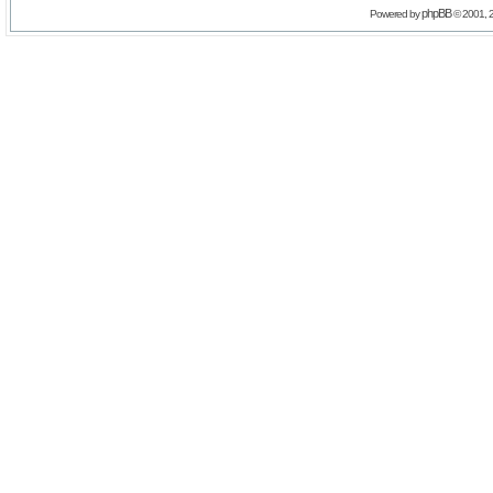
phpBB
Powered by
© 2001, 