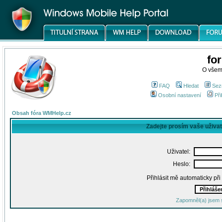
fo
O všem
FAQ
Hledat
Sez
Osobní nastavení
Při
Obsah fóra WMHelp.cz
Zadejte prosím vaše uživa
Uživatel:
Heslo:
Přihlásit mě automaticky př
Zapomněl(a) jsem 