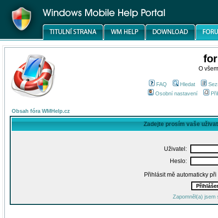
fo
O všem
FAQ
Hledat
Sez
Osobní nastavení
Při
Obsah fóra WMHelp.cz
Zadejte prosím vaše uživa
Uživatel:
Heslo:
Přihlásit mě automaticky př
Zapomněl(a) jsem 