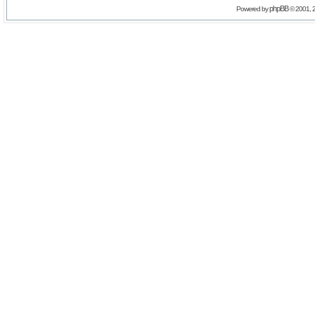
phpBB
Powered by
© 2001, 