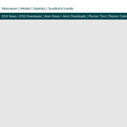
Webmaster
|
Hledání
|
Statistiky
|
Syndikační kanály
RSS News
|
RSS Downloads
|
Atom News
|
Atom Downloads
|
Plucker Text
|
Plucker Color