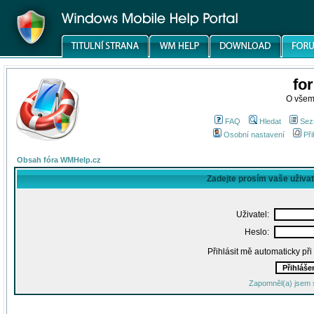
fo
O všem
FAQ
Hledat
Sez
Osobní nastavení
Při
Obsah fóra WMHelp.cz
Zadejte prosím vaše uživa
Uživatel:
Heslo:
Přihlásit mě automaticky př
Zapomněl(a) jsem 