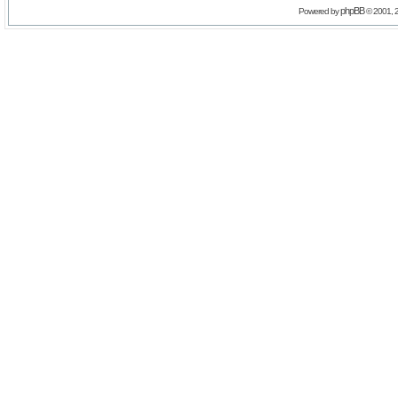
phpBB
Powered by
© 2001, 