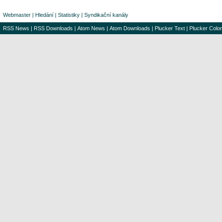
Webmaster
|
Hledání
|
Statistiky
|
Syndikační kanály
RSS News
|
RSS Downloads
|
Atom News
|
Atom Downloads
|
Plucker Text
|
Plucker Color