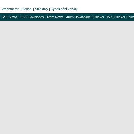
Webmaster
|
Hledání
|
Statistiky
|
Syndikační kanály
RSS News
|
RSS Downloads
|
Atom News
|
Atom Downloads
|
Plucker Text
|
Plucker Color