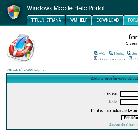
fo
O všem
FAQ
Hledat
Sez
Osobní nastavení
Při
Obsah fóra WMHelp.cz
Zadejte prosím vaše uživa
Uživatel:
Heslo:
Přihlásit mě automaticky př
Zapomněl(a) jsem 