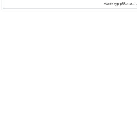
phpBB
Powered by
© 2001, 