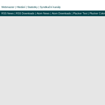
Webmaster
|
Hledání
|
Statistiky
|
Syndikační kanály
RSS News
|
RSS Downloads
|
Atom News
|
Atom Downloads
|
Plucker Text
|
Plucker Color