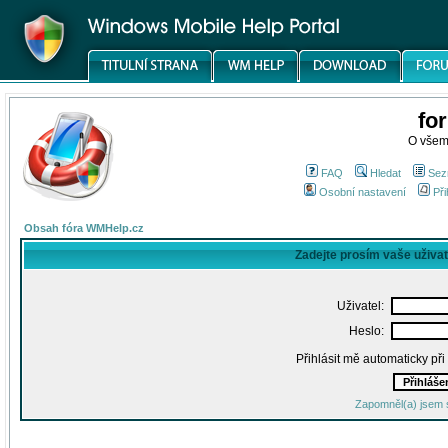
fo
O všem
FAQ
Hledat
Sez
Osobní nastavení
Při
Obsah fóra WMHelp.cz
Zadejte prosím vaše uživa
Uživatel:
Heslo:
Přihlásit mě automaticky př
Zapomněl(a) jsem 