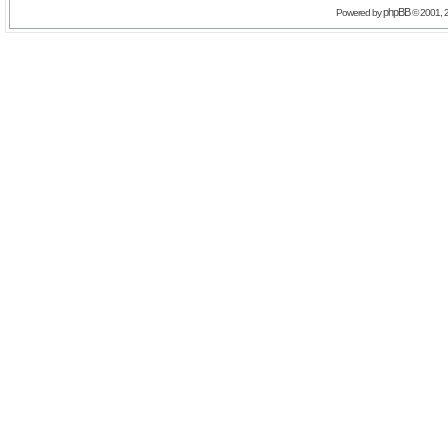
phpBB
Powered by
© 2001, 