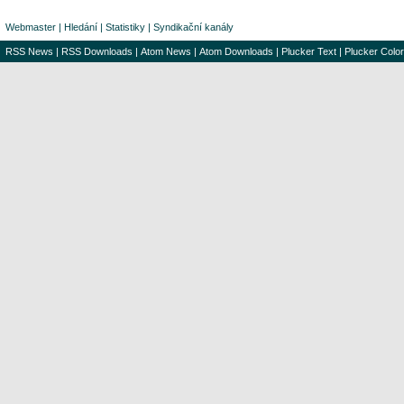
Webmaster
|
Hledání
|
Statistiky
|
Syndikační kanály
RSS News
|
RSS Downloads
|
Atom News
|
Atom Downloads
|
Plucker Text
|
Plucker Color