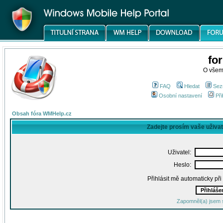
fo
O všem
FAQ
Hledat
Sez
Osobní nastavení
Při
Obsah fóra WMHelp.cz
Zadejte prosím vaše uživa
Uživatel:
Heslo:
Přihlásit mě automaticky př
Zapomněl(a) jsem 