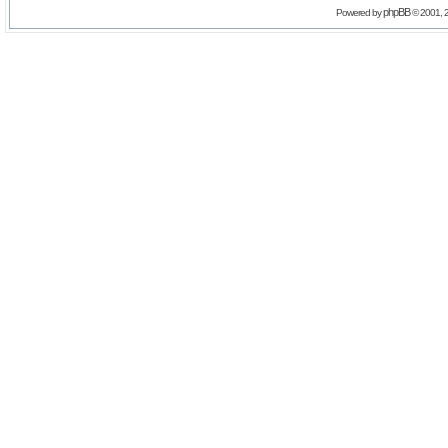
phpBB
Powered by
© 2001, 