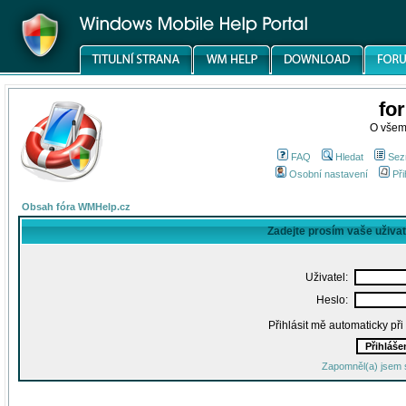
fo
O všem
FAQ
Hledat
Sez
Osobní nastavení
Při
Obsah fóra WMHelp.cz
Zadejte prosím vaše uživa
Uživatel:
Heslo:
Přihlásit mě automaticky př
Zapomněl(a) jsem 