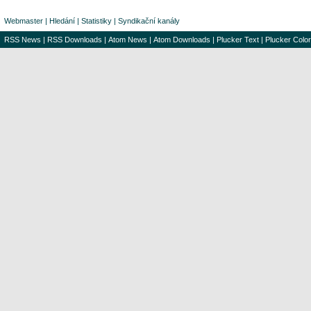
Webmaster
|
Hledání
|
Statistiky
|
Syndikační kanály
RSS News
|
RSS Downloads
|
Atom News
|
Atom Downloads
|
Plucker Text
|
Plucker Color