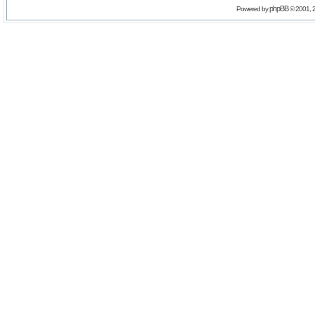
phpBB
Powered by
© 2001, 