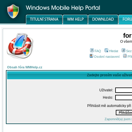
fo
O všem
FAQ
Hledat
Sez
Osobní nastavení
Při
Obsah fóra WMHelp.cz
Zadejte prosím vaše uživa
Uživatel:
Heslo:
Přihlásit mě automaticky př
Zapomněl(a) jsem 