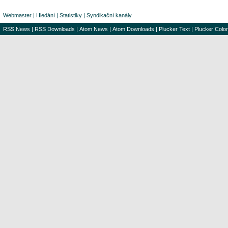
Webmaster
|
Hledání
|
Statistiky
|
Syndikační kanály
RSS News
|
RSS Downloads
|
Atom News
|
Atom Downloads
|
Plucker Text
|
Plucker Color