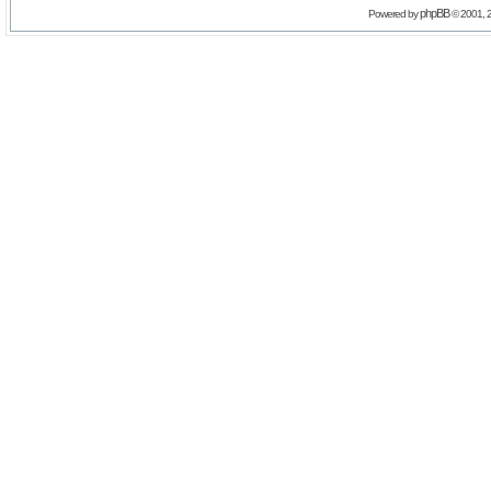
phpBB
Powered by
© 2001, 