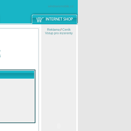
windowsmobile.cz
Reklama
/
Ceník
Vstup pro inzerenty
e
í