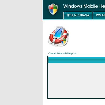
Obsah fóra WMHelp.cz