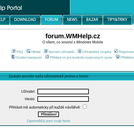
forum.WMHelp.cz
O všem, co souvisí s Windows Mobile
FAQ
Hledat
Seznam uživatelů
Uživatelské skupiny
Registrac
Osobní nastavení
Přihlásit se pro kontrolu soukromých zpráv
Přihlášen
Zadejte prosím vaše uživatelské jméno a heslo
Uživatel:
Heslo:
Přihlásit mě automaticky při každé návštěvě:
Zapomněl(a) jsem svoje heslo