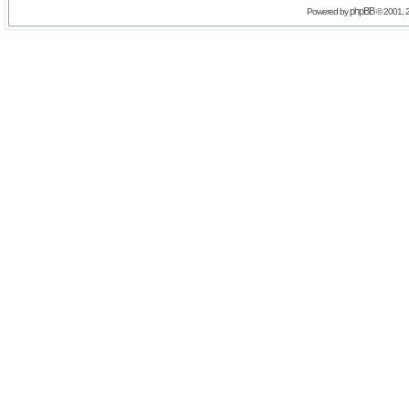
phpBB
Powered by
© 2001, 