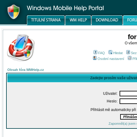
fo
O všem
FAQ
Hledat
Sez
Osobní nastavení
Při
Obsah fóra WMHelp.cz
Zadejte prosím vaše uživa
Uživatel:
Heslo:
Přihlásit mě automaticky př
Zapomněl(a) jsem 