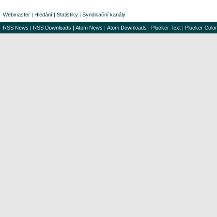
Webmaster
|
Hledání
|
Statistiky
|
Syndikační kanály
RSS News
|
RSS Downloads
|
Atom News
|
Atom Downloads
|
Plucker Text
|
Plucker Color