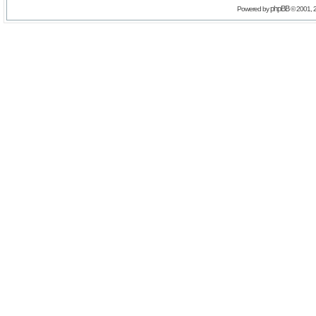
phpBB
Powered by
© 2001, 