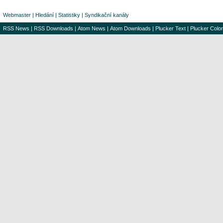
Webmaster
|
Hledání
|
Statistiky
|
Syndikační kanály
RSS News
|
RSS Downloads
|
Atom News
|
Atom Downloads
|
Plucker Text
|
Plucker Color