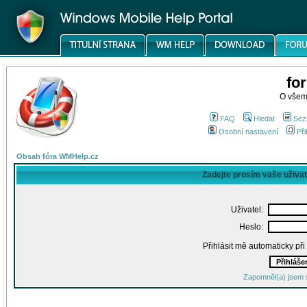
fo
O všem
FAQ
Hledat
Sez
Osobní nastavení
Při
Obsah fóra WMHelp.cz
Zadejte prosím vaše uživa
Uživatel:
Heslo:
Přihlásit mě automaticky př
Zapomněl(a) jsem 