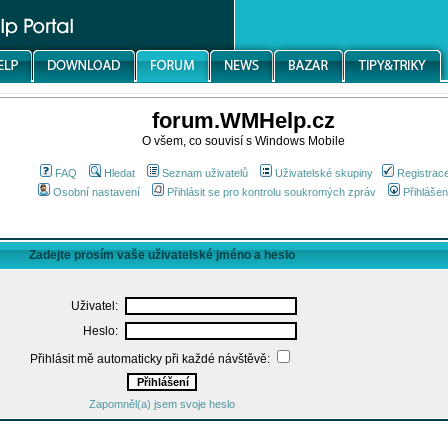
forum.WMHelp.cz
O všem, co souvisí s Windows Mobile
FAQ
Hledat
Seznam uživatelů
Uživatelské skupiny
Registrac
Osobní nastavení
Přihlásit se pro kontrolu soukromých zpráv
Přihlášen
Zadejte prosím vaše uživatelské jméno a heslo
Uživatel:
Heslo:
Přihlásit mě automaticky při každé návštěvě:
Zapomněl(a) jsem svoje heslo