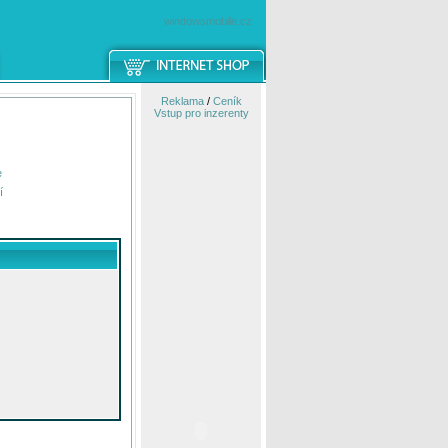
windowsmobile.cz
Reklama
/
Ceník
Vstup pro inzerenty
e
í