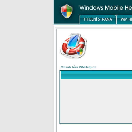
Obsah fóra WMHelp.cz