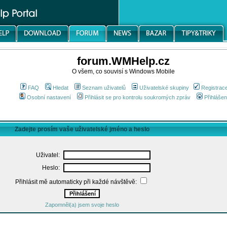
forum.WMHelp.cz
O všem, co souvisí s Windows Mobile
FAQ
Hledat
Seznam uživatelů
Uživatelské skupiny
Registrac
Osobní nastavení
Přihlásit se pro kontrolu soukromých zpráv
Přihlášen
Zadejte prosím vaše uživatelské jméno a heslo
Uživatel:
Heslo:
Přihlásit mě automaticky při každé návštěvě:
Zapomněl(a) jsem svoje heslo