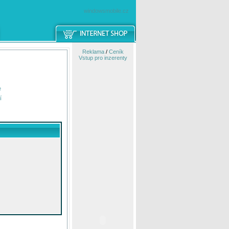
windowsmobile.cz
Reklama
/
Ceník
Vstup pro inzerenty
e
í