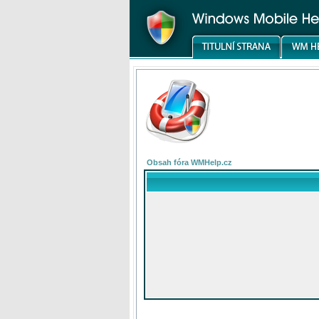
Obsah fóra WMHelp.cz