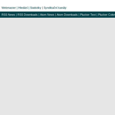
Webmaster
|
Hledání
|
Statistiky
|
Syndikační kanály
RSS News
|
RSS Downloads
|
Atom News
|
Atom Downloads
|
Plucker Text
|
Plucker Color