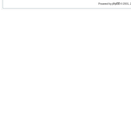
phpBB
Powered by
© 2001, 