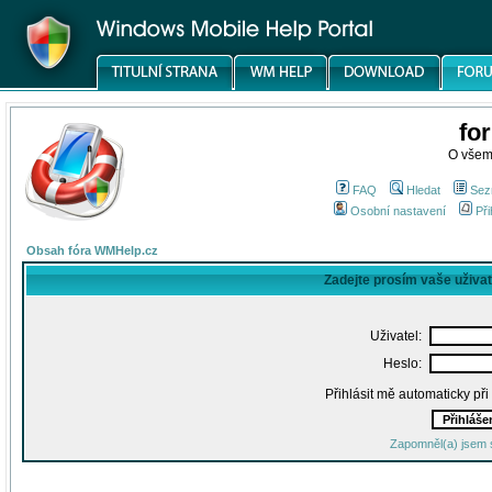
fo
O všem
FAQ
Hledat
Sez
Osobní nastavení
Při
Obsah fóra WMHelp.cz
Zadejte prosím vaše uživa
Uživatel:
Heslo:
Přihlásit mě automaticky př
Zapomněl(a) jsem 