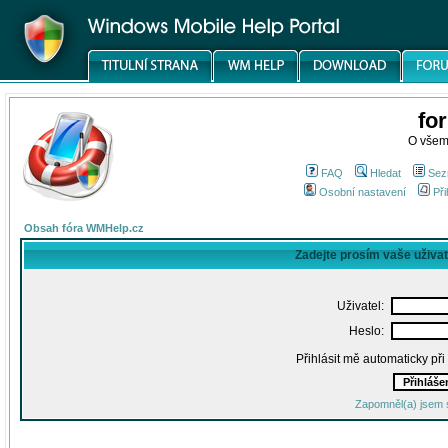
fo
O všem
FAQ
Hledat
Sez
Osobní nastavení
Při
Obsah fóra WMHelp.cz
Zadejte prosím vaše uživa
Uživatel:
Heslo:
Přihlásit mě automaticky př
Zapomněl(a) jsem 