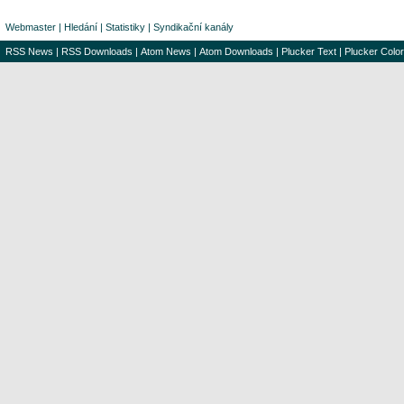
Webmaster
|
Hledání
|
Statistiky
|
Syndikační kanály
RSS News
|
RSS Downloads
|
Atom News
|
Atom Downloads
|
Plucker Text
|
Plucker Color