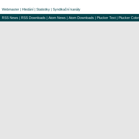
Webmaster
|
Hledání
|
Statistiky
|
Syndikační kanály
RSS News
|
RSS Downloads
|
Atom News
|
Atom Downloads
|
Plucker Text
|
Plucker Color