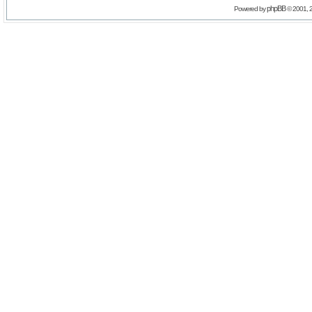
phpBB
Powered by
© 2001, 