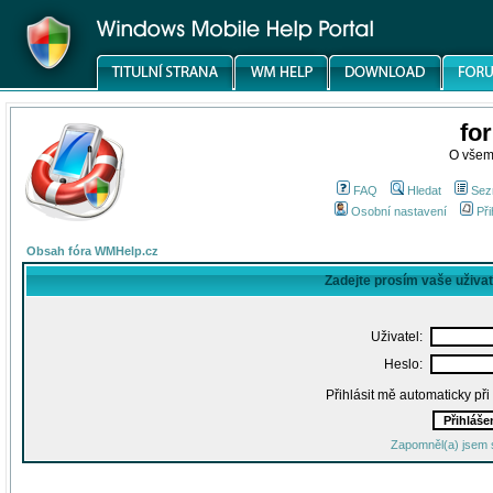
fo
O všem
FAQ
Hledat
Sez
Osobní nastavení
Při
Obsah fóra WMHelp.cz
Zadejte prosím vaše uživa
Uživatel:
Heslo:
Přihlásit mě automaticky př
Zapomněl(a) jsem 