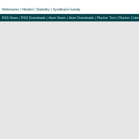
Webmaster
|
Hledání
|
Statistiky
|
Syndikační kanály
RSS News
|
RSS Downloads
|
Atom News
|
Atom Downloads
|
Plucker Text
|
Plucker Color