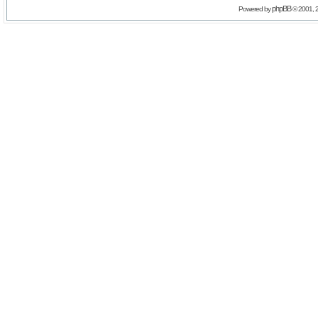
phpBB
Powered by
© 2001, 