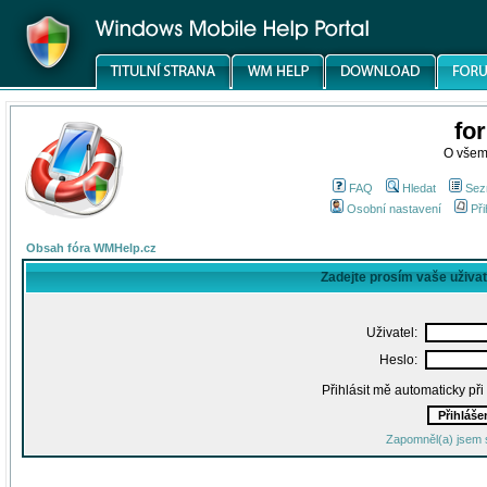
fo
O všem
FAQ
Hledat
Sez
Osobní nastavení
Při
Obsah fóra WMHelp.cz
Zadejte prosím vaše uživa
Uživatel:
Heslo:
Přihlásit mě automaticky př
Zapomněl(a) jsem 