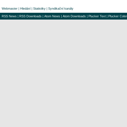
Webmaster
|
Hledání
|
Statistiky
|
Syndikační kanály
RSS News
|
RSS Downloads
|
Atom News
|
Atom Downloads
|
Plucker Text
|
Plucker Color