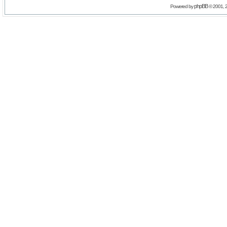
phpBB
Powered by
© 2001, 