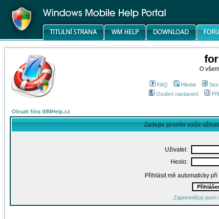
fo
O všem
FAQ
Hledat
Sez
Osobní nastavení
Při
Obsah fóra WMHelp.cz
Zadejte prosím vaše uživa
Uživatel:
Heslo:
Přihlásit mě automaticky př
Zapomněl(a) jsem 