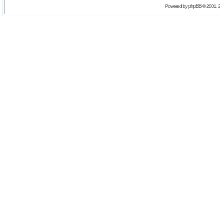
phpBB
Powered by
© 2001, 