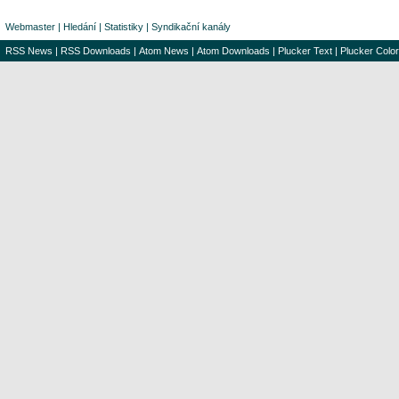
Webmaster
|
Hledání
|
Statistiky
|
Syndikační kanály
RSS News
|
RSS Downloads
|
Atom News
|
Atom Downloads
|
Plucker Text
|
Plucker Color