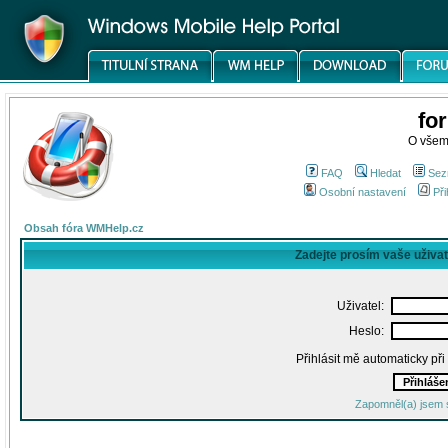
fo
O všem
FAQ
Hledat
Sez
Osobní nastavení
Při
Obsah fóra WMHelp.cz
Zadejte prosím vaše uživa
Uživatel:
Heslo:
Přihlásit mě automaticky př
Zapomněl(a) jsem 