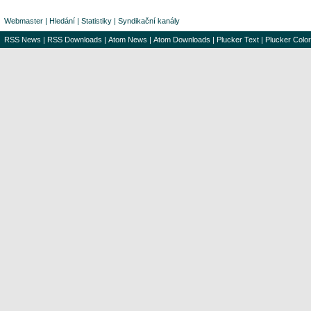
Webmaster
|
Hledání
|
Statistiky
|
Syndikační kanály
RSS News
|
RSS Downloads
|
Atom News
|
Atom Downloads
|
Plucker Text
|
Plucker Color