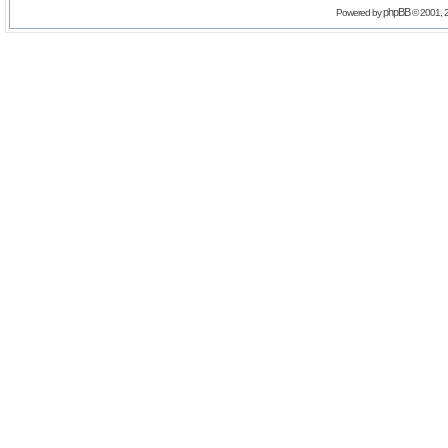
phpBB
Powered by
© 2001, 