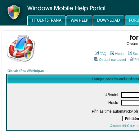
fo
O všem
FAQ
Hledat
Sez
Osobní nastavení
Při
Obsah fóra WMHelp.cz
Zadejte prosím vaše uživa
Uživatel:
Heslo:
Přihlásit mě automaticky př
Zapomněl(a) jsem 