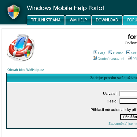
fo
O všem
FAQ
Hledat
Sez
Osobní nastavení
Při
Obsah fóra WMHelp.cz
Zadejte prosím vaše uživa
Uživatel:
Heslo:
Přihlásit mě automaticky př
Zapomněl(a) jsem 