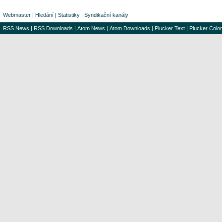
Webmaster
|
Hledání
|
Statistiky
|
Syndikační kanály
RSS News
|
RSS Downloads
|
Atom News
|
Atom Downloads
|
Plucker Text
|
Plucker Color