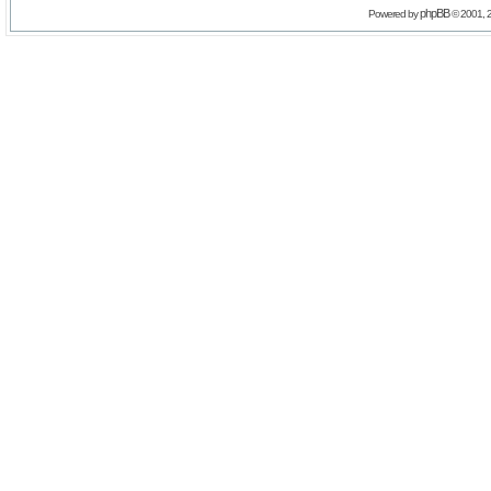
phpBB
Powered by
© 2001, 