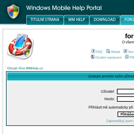
fo
O všem
FAQ
Hledat
Sez
Osobní nastavení
Při
Obsah fóra WMHelp.cz
Zadejte prosím vaše uživa
Uživatel:
Heslo:
Přihlásit mě automaticky př
Zapomněl(a) jsem 