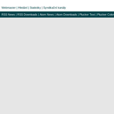
Webmaster
|
Hledání
|
Statistiky
|
Syndikační kanály
RSS News
|
RSS Downloads
|
Atom News
|
Atom Downloads
|
Plucker Text
|
Plucker Color