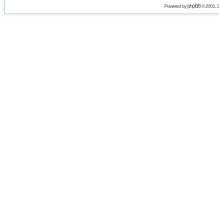
phpBB
Powered by
© 2001, 