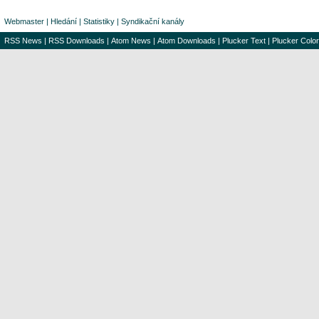
Webmaster
|
Hledání
|
Statistiky
|
Syndikační kanály
RSS News
|
RSS Downloads
|
Atom News
|
Atom Downloads
|
Plucker Text
|
Plucker Color