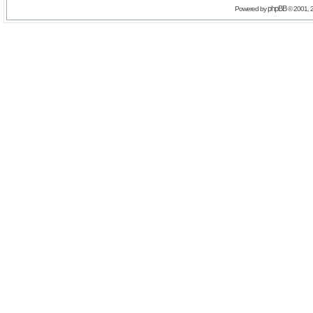
phpBB
Powered by
© 2001, 