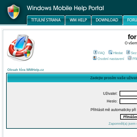
fo
O všem
FAQ
Hledat
Sez
Osobní nastavení
Při
Obsah fóra WMHelp.cz
Zadejte prosím vaše uživa
Uživatel:
Heslo:
Přihlásit mě automaticky př
Zapomněl(a) jsem 