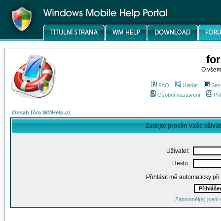
fo
O všem
FAQ
Hledat
Sez
Osobní nastavení
Při
Obsah fóra WMHelp.cz
Zadejte prosím vaše uživa
Uživatel:
Heslo:
Přihlásit mě automaticky př
Zapomněl(a) jsem 