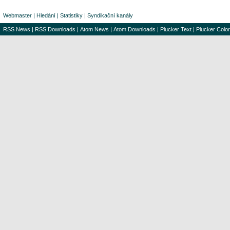
Webmaster
|
Hledání
|
Statistiky
|
Syndikační kanály
RSS News
|
RSS Downloads
|
Atom News
|
Atom Downloads
|
Plucker Text
|
Plucker Color