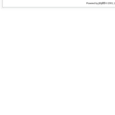
phpBB
Powered by
© 2001, 