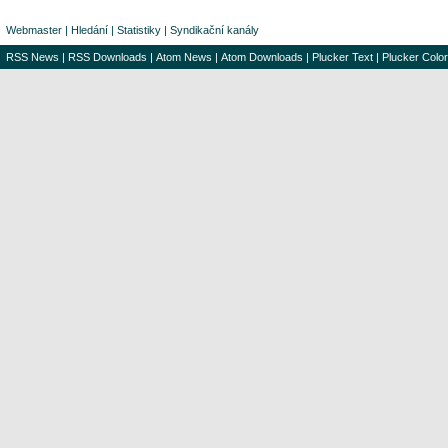
Webmaster
|
Hledání
|
Statistiky
|
Syndikační kanály
RSS News
|
RSS Downloads
|
Atom News
|
Atom Downloads
|
Plucker Text
|
Plucker Color