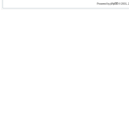
phpBB
Powered by
© 2001, 