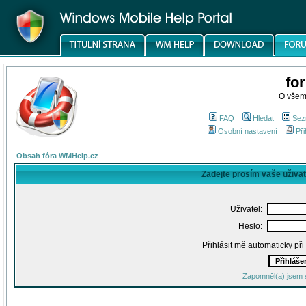
fo
O všem
FAQ
Hledat
Sez
Osobní nastavení
Při
Obsah fóra WMHelp.cz
Zadejte prosím vaše uživa
Uživatel:
Heslo:
Přihlásit mě automaticky př
Zapomněl(a) jsem 