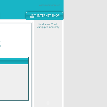
windowsmobile.cz
Reklama
/
Ceník
Vstup pro inzerenty
e
í