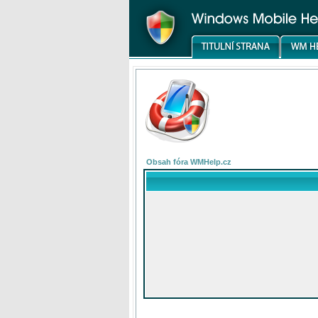
Obsah fóra WMHelp.cz