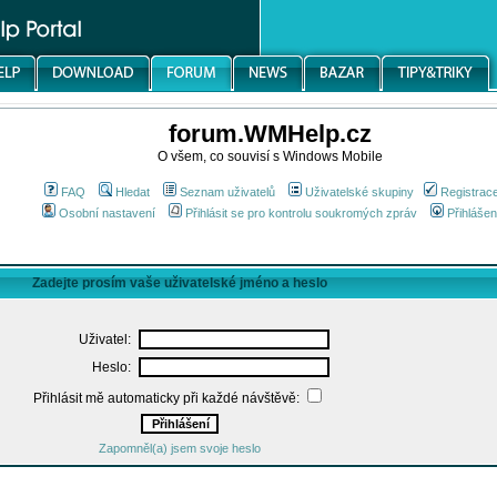
forum.WMHelp.cz
O všem, co souvisí s Windows Mobile
FAQ
Hledat
Seznam uživatelů
Uživatelské skupiny
Registrac
Osobní nastavení
Přihlásit se pro kontrolu soukromých zpráv
Přihlášen
Zadejte prosím vaše uživatelské jméno a heslo
Uživatel:
Heslo:
Přihlásit mě automaticky při každé návštěvě:
Zapomněl(a) jsem svoje heslo