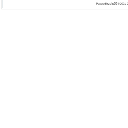
phpBB
Powered by
© 2001, 