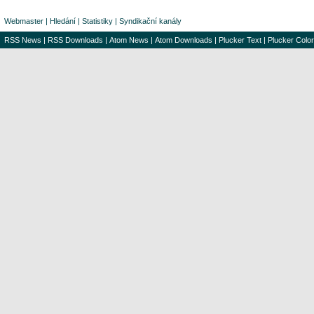
Webmaster
|
Hledání
|
Statistiky
|
Syndikační kanály
RSS News
|
RSS Downloads
|
Atom News
|
Atom Downloads
|
Plucker Text
|
Plucker Color