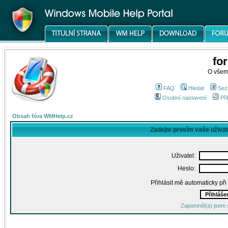
fo
O všem
FAQ
Hledat
Sez
Osobní nastavení
Při
Obsah fóra WMHelp.cz
Zadejte prosím vaše uživa
Uživatel:
Heslo:
Přihlásit mě automaticky př
Zapomněl(a) jsem 