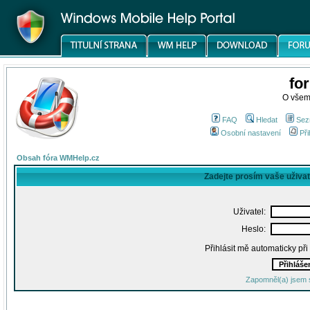
fo
O všem
FAQ
Hledat
Sez
Osobní nastavení
Při
Obsah fóra WMHelp.cz
Zadejte prosím vaše uživa
Uživatel:
Heslo:
Přihlásit mě automaticky př
Zapomněl(a) jsem 