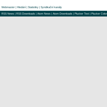
Webmaster
|
Hledání
|
Statistiky
|
Syndikační kanály
RSS News
|
RSS Downloads
|
Atom News
|
Atom Downloads
|
Plucker Text
|
Plucker Color