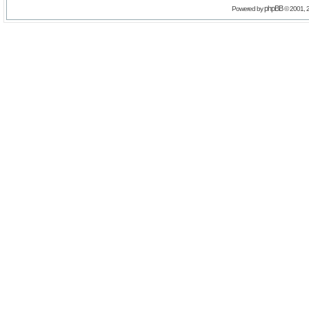
phpBB
Powered by
© 2001, 