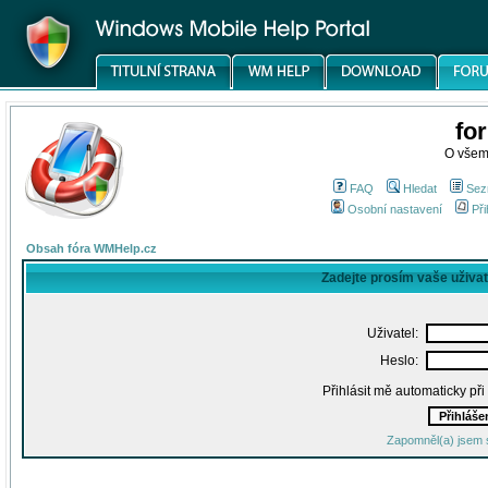
fo
O všem
FAQ
Hledat
Sez
Osobní nastavení
Při
Obsah fóra WMHelp.cz
Zadejte prosím vaše uživa
Uživatel:
Heslo:
Přihlásit mě automaticky př
Zapomněl(a) jsem 