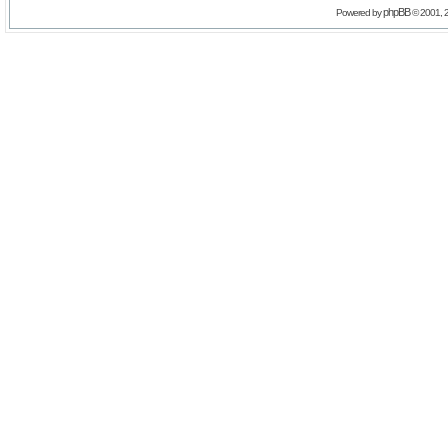
phpBB
Powered by
© 2001, 