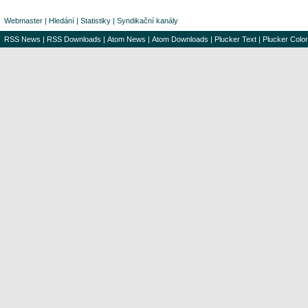
Webmaster
|
Hledání
|
Statistiky
|
Syndikační kanály
RSS News
|
RSS Downloads
|
Atom News
|
Atom Downloads
|
Plucker Text
|
Plucker Color