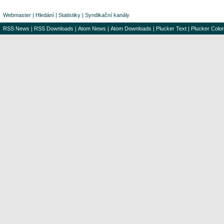
Webmaster
|
Hledání
|
Statistiky
|
Syndikační kanály
RSS News
|
RSS Downloads
|
Atom News
|
Atom Downloads
|
Plucker Text
|
Plucker Color