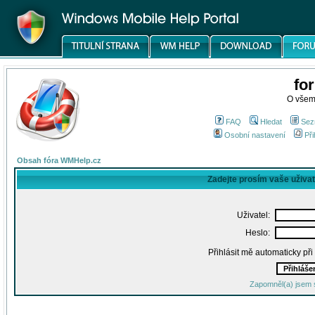
fo
O všem
FAQ
Hledat
Sez
Osobní nastavení
Při
Obsah fóra WMHelp.cz
Zadejte prosím vaše uživa
Uživatel:
Heslo:
Přihlásit mě automaticky př
Zapomněl(a) jsem 