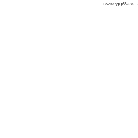
phpBB
Powered by
© 2001, 