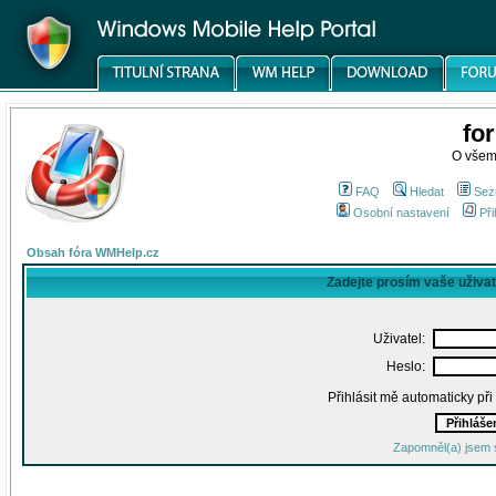
fo
O všem
FAQ
Hledat
Sez
Osobní nastavení
Při
Obsah fóra WMHelp.cz
Zadejte prosím vaše uživa
Uživatel:
Heslo:
Přihlásit mě automaticky př
Zapomněl(a) jsem 