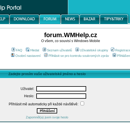
forum.WMHelp.cz
O všem, co souvisí s Windows Mobile
FAQ
Hledat
Seznam uživatelů
Uživatelské skupiny
Registrac
Osobní nastavení
Přihlásit se pro kontrolu soukromých zpráv
Přihlášen
Zadejte prosím vaše uživatelské jméno a heslo
Uživatel:
Heslo:
Přihlásit mě automaticky při každé návštěvě:
Zapomněl(a) jsem svoje heslo