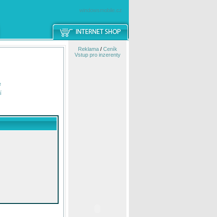
windowsmobile.cz
Reklama
/
Ceník
Vstup pro inzerenty
e
í