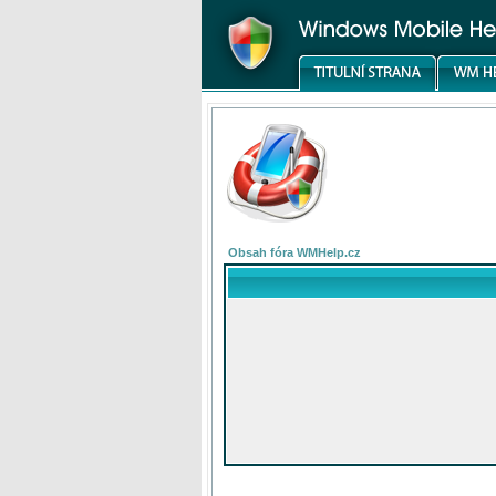
Obsah fóra WMHelp.cz