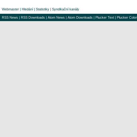
Webmaster
|
Hledání
|
Statistiky
|
Syndikační kanály
RSS News
|
RSS Downloads
|
Atom News
|
Atom Downloads
|
Plucker Text
|
Plucker Color