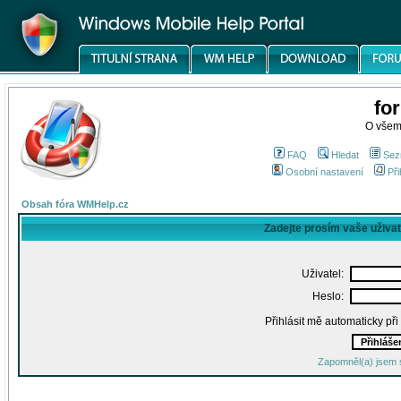
fo
O všem
FAQ
Hledat
Sez
Osobní nastavení
Při
Obsah fóra WMHelp.cz
Zadejte prosím vaše uživa
Uživatel:
Heslo:
Přihlásit mě automaticky př
Zapomněl(a) jsem 