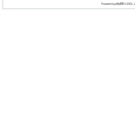
phpBB
Powered by
© 2001, 