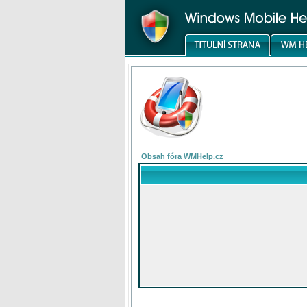
Obsah fóra WMHelp.cz