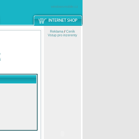
windowsmobile.cz
Reklama
/
Ceník
Vstup pro inzerenty
e
í