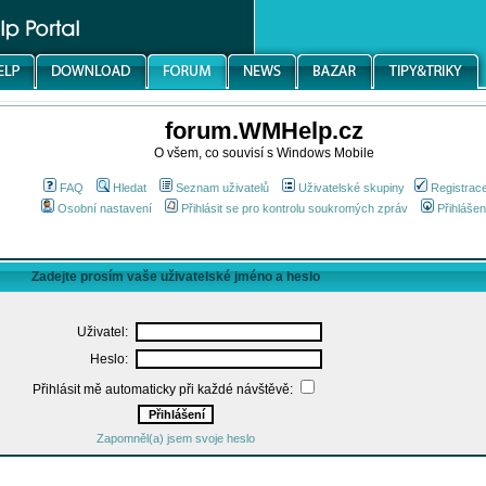
forum.WMHelp.cz
O všem, co souvisí s Windows Mobile
FAQ
Hledat
Seznam uživatelů
Uživatelské skupiny
Registrac
Osobní nastavení
Přihlásit se pro kontrolu soukromých zpráv
Přihlášen
Zadejte prosím vaše uživatelské jméno a heslo
Uživatel:
Heslo:
Přihlásit mě automaticky při každé návštěvě:
Zapomněl(a) jsem svoje heslo