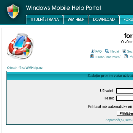
fo
O všem
FAQ
Hledat
Sez
Osobní nastavení
Při
Obsah fóra WMHelp.cz
Zadejte prosím vaše uživa
Uživatel:
Heslo:
Přihlásit mě automaticky př
Zapomněl(a) jsem 