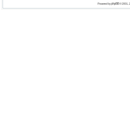
phpBB
Powered by
© 2001, 