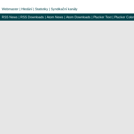
Webmaster
|
Hledání
|
Statistiky
|
Syndikační kanály
RSS News
|
RSS Downloads
|
Atom News
|
Atom Downloads
|
Plucker Text
|
Plucker Color