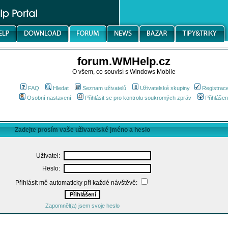
forum.WMHelp.cz
O všem, co souvisí s Windows Mobile
FAQ
Hledat
Seznam uživatelů
Uživatelské skupiny
Registrac
Osobní nastavení
Přihlásit se pro kontrolu soukromých zpráv
Přihlášen
Zadejte prosím vaše uživatelské jméno a heslo
Uživatel:
Heslo:
Přihlásit mě automaticky při každé návštěvě:
Zapomněl(a) jsem svoje heslo