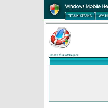
Obsah fóra WMHelp.cz