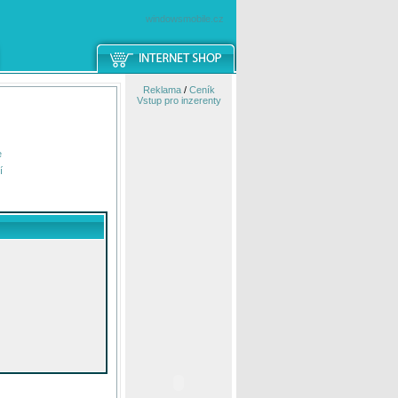
windowsmobile.cz
Reklama
/
Ceník
Vstup pro inzerenty
e
í